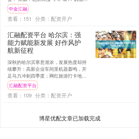
季，家居行业告别单一价格战，转向以
中金汇融
全屋整装、AI技术....
查看：
151
分类：
配资开户
汇融配资平台 哈尔滨：强
能力赋能新发展 好作风护
航新征程
深秋的哈尔滨寒意渐浓，发展热度却持
续攀升：高新企业车间里机器轰鸣，开
足马力冲刺四季度；网红旅游打卡地刷
屏朋友圈，秋韵活力满格；重点项目建
汇融配资平台
设现场热潮涌动，攻坚克难....
查看：
109
分类：
配资开户
博星优配文章已加载完成