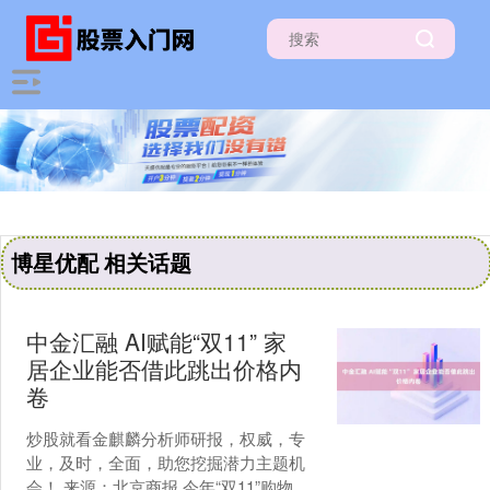
博星优配 相关话题
中金汇融 AI赋能“双11” 家
居企业能否借此跳出价格内
卷
炒股就看金麒麟分析师研报，权威，专
业，及时，全面，助您挖掘潜力主题机
会！ 来源：北京商报 今年“双11”购物