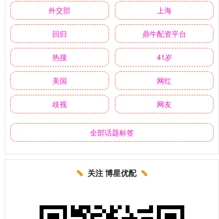
外交部
上海
回归
鼎牛配资平台
热搜
41岁
美国
网红
歧视
网友
全部话题标签
关注 博星优配