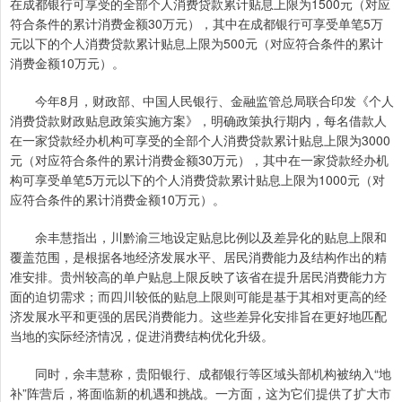
在成都银行可享受的全部个人消费贷款累计贴息上限为1500元（对应
符合条件的累计消费金额30万元），其中在成都银行可享受单笔5万
元以下的个人消费贷款累计贴息上限为500元（对应符合条件的累计
消费金额10万元）。
今年8月，财政部、中国人民银行、金融监管总局联合印发《个人
消费贷款财政贴息政策实施方案》，明确政策执行期内，每名借款人
在一家贷款经办机构可享受的全部个人消费贷款累计贴息上限为3000
元（对应符合条件的累计消费金额30万元），其中在一家贷款经办机
构可享受单笔5万元以下的个人消费贷款累计贴息上限为1000元（对
应符合条件的累计消费金额10万元）。
余丰慧指出，川黔渝三地设定贴息比例以及差异化的贴息上限和
覆盖范围，是根据各地经济发展水平、居民消费能力及结构作出的精
准安排。贵州较高的单户贴息上限反映了该省在提升居民消费能力方
面的迫切需求；而四川较低的贴息上限则可能是基于其相对更高的经
济发展水平和更强的居民消费能力。这些差异化安排旨在更好地匹配
当地的实际经济情况，促进消费结构优化升级。
同时，余丰慧称，贵阳银行、成都银行等区域头部机构被纳入“地
补”阵营后，将面临新的机遇和挑战。一方面，这为它们提供了扩大市