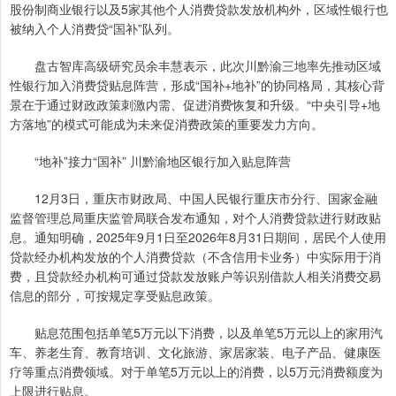
股份制商业银行以及5家其他个人消费贷款发放机构外，区域性银行也
被纳入个人消费贷“国补”队列。
盘古智库高级研究员余丰慧表示，此次川黔渝三地率先推动区域
性银行加入消费贷贴息阵营，形成“国补+地补”的协同格局，其核心背
景在于通过财政政策刺激内需、促进消费恢复和升级。“中央引导+地
方落地”的模式可能成为未来促消费政策的重要发力方向。
“地补”接力“国补” 川黔渝地区银行加入贴息阵营
12月3日，重庆市财政局、中国人民银行重庆市分行、国家金融
监督管理总局重庆监管局联合发布通知，对个人消费贷款进行财政贴
息。通知明确，2025年9月1日至2026年8月31日期间，居民个人使用
贷款经办机构发放的个人消费贷款（不含信用卡业务）中实际用于消
费，且贷款经办机构可通过贷款发放账户等识别借款人相关消费交易
信息的部分，可按规定享受贴息政策。
贴息范围包括单笔5万元以下消费，以及单笔5万元以上的家用汽
车、养老生育、教育培训、文化旅游、家居家装、电子产品、健康医
疗等重点消费领域。对于单笔5万元以上的消费，以5万元消费额度为
上限进行贴息。