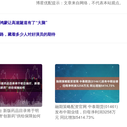
博星优配提示：文章来自网络，不代表本站观点。
鸿蒙让高速隧道有了“大脑”
之路，藏着多少人对好演员的期待
融期策略配资官网 中泰期货(01461)
台 新版药品目录将于明
发布中期业绩，归母净利润3258万
增“创新药”供给保障如何
元 同比增加5414.73%