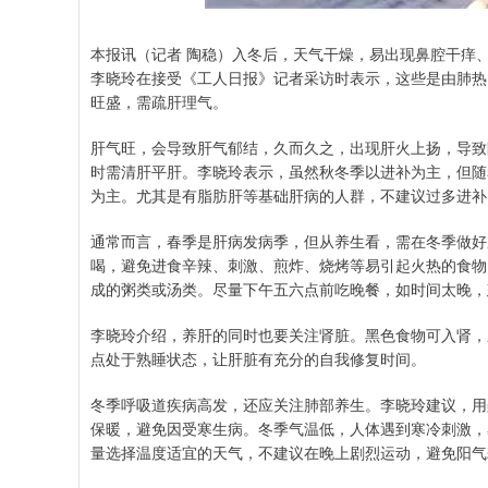
本报讯（记者 陶稳）入冬后，天气干燥，易出现鼻腔干痒
李晓玲在接受《工人日报》记者采访时表示，这些是由肺热
旺盛，需疏肝理气。
肝气旺，会导致肝气郁结，久而久之，出现肝火上扬，导致
时需清肝平肝。李晓玲表示，虽然秋冬季以进补为主，但随
为主。尤其是有脂肪肝等基础肝病的人群，不建议过多进补
通常而言，春季是肝病发病季，但从养生看，需在冬季做好
喝，避免进食辛辣、刺激、煎炸、烧烤等易引起火热的食物
成的粥类或汤类。尽量下午五六点前吃晚餐，如时间太晚，
李晓玲介绍，养肝的同时也要关注肾脏。黑色食物可入肾，
点处于熟睡状态，让肝脏有充分的自我修复时间。
冬季呼吸道疾病高发，还应关注肺部养生。李晓玲建议，用
保暖，避免因受寒生病。冬季气温低，人体遇到寒冷刺激，
量选择温度适宜的天气，不建议在晚上剧烈运动，避免阳气