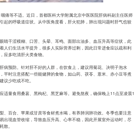
、咽痛等不适。近日，首都医科大学附属北京中医医院肝病科副主任医师
引起的呼吸道症状。从中医角度看，肝火犯肺，肺出现问题时肝气也较
眼睛干涩模糊、口苦、头晕、耳鸣、面部出油多、血压升高等症状，此
着人们生活水平提升，很多人实际营养过剩，因此日常进食应以疏和利
，应多吃清肝火类食物。
肝病预防。针对肝不好的人群，在饮食上，建议用菊花、决明子泡水
，平时注意搭配一些能健脾的食物，如山药、茯苓、薏米、赤小豆等煮
建议少吃或不吃。
应适量食用桑葚、黑枸杞、黑芝麻等。避免熬夜，确保晚上11点至凌晨1
梨、百合、苹果或甘蔗等食材煮水喝，有养肺润肺功效。冬季也要注意
易出现血管收缩，导致血压升高、心率不稳，因此开展室外运动时，尽
耗散。