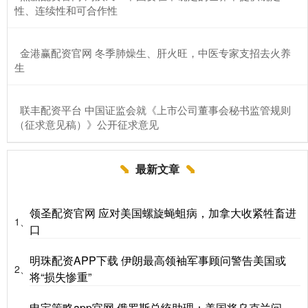
性、连续性和可合作性
​金港赢配资官网 冬季肺燥生、肝火旺，中医专家支招去火养
生
​联丰配资平台 中国证监会就《上市公司董事会秘书监管规则
（征求意见稿）》公开征求意见
最新文章
领圣配资官网 应对美国螺旋蝇蛆病，加拿大收紧牲畜进
1、
口
明珠配资APP下载 伊朗最高领袖军事顾问警告美国或
2、
将“损失惨重”
申宝策略app官网 俄罗斯总统助理：美国将乌克兰问