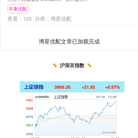
路维转债信用级别为“AA-”，....
丰泰优配
查看：
133
分类：
博星优配
博星优配文章已加载完成
沪深京指数
上证综指
3900.35
+21.92
+0.57%