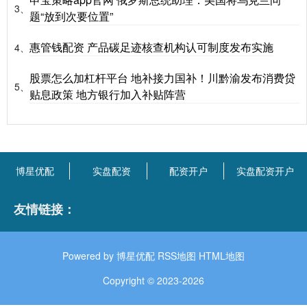
3、
题“放到次要位置”
惠管钱配资 产品碳足迹核查机构认可制度发布实施
4、
股票怎么加杠杆平台 地补接力国补！川黔渝发布消费贷
5、
贴息政策 地方银行加入补贴阵营
博星优配
实盘配资
配资开户
实盘配资开户
友情链接：
Powered by
博星优配
RSS地图
HTML地图
Copyright
© 2023-2026