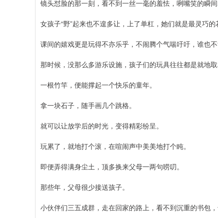
镜头怼脸的那一刻，看不到一丝一毫的羞怯，咧嘴笑的瞬间
女孩子“野”起来也不遑多让，上了单杠，她们就是最灵巧的
课间的嬉戏更是玩得不亦乐乎，不闹腾个气喘吁吁，谁也不
那时候，没那么多游乐设施，孩子们的玩具往往都是就地取
一根竹竿，便能撑起一个快乐的童年。
拿一块石子，随手画几个跳格。
就可以让放学后的时光，变得精彩纷呈。
玩累了，就地打个滚，在喧闹声中美美地打个盹。
即便弄得满身尘土，顶多换来父母一两句唠叨。
那些年，父母很少接送孩子。
小伙伴们三五成群，走在回家的路上，看不到沉重的书包，