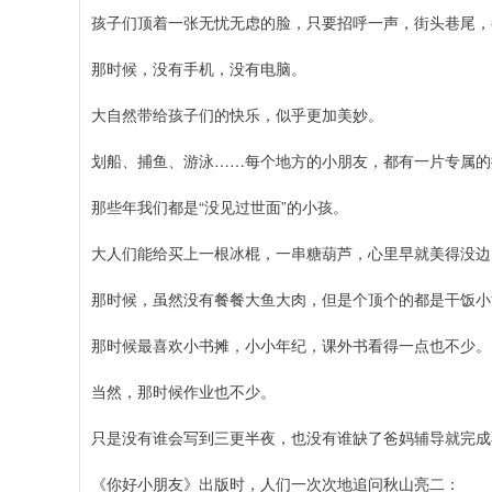
孩子们顶着一张无忧无虑的脸，只要招呼一声，街头巷尾，
那时候，没有手机，没有电脑。
大自然带给孩子们的快乐，似乎更加美妙。
划船、捕鱼、游泳……每个地方的小朋友，都有一片专属的
那些年我们都是“没见过世面”的小孩。
大人们能给买上一根冰棍，一串糖葫芦，心里早就美得没边
那时候，虽然没有餐餐大鱼大肉，但是个顶个的都是干饭小
那时候最喜欢小书摊，小小年纪，课外书看得一点也不少。
当然，那时候作业也不少。
只是没有谁会写到三更半夜，也没有谁缺了爸妈辅导就完成
《你好小朋友》出版时，人们一次次地追问秋山亮二：