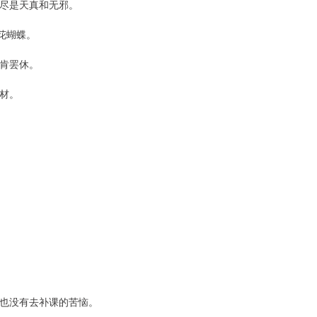
尽是天真和无邪。
花蝴蝶。
肯罢休。
材。
也没有去补课的苦恼。