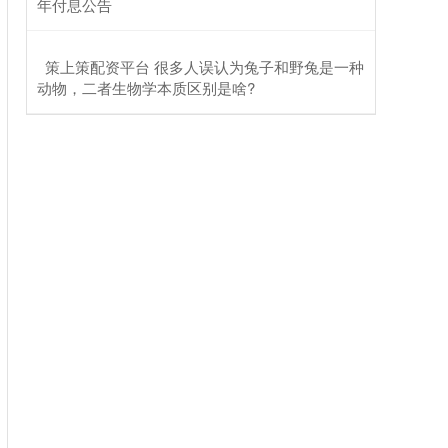
年付息公告
​策上策配资平台 很多人误认为兔子和野兔是一种
动物，二者生物学本质区别是啥?