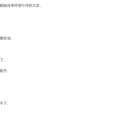
都能传来呼朋引伴的大笑。
撒欢场。
了。
能手。
不了。