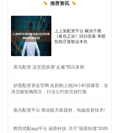
推荐资讯
上上策配资平台 阚清子携
《夜色正浓》回归荧幕 孕期
拍戏尽显敬业本色
​黑马配资 这堂思政课“走遍”鄂尔多斯
​炒股配资资金官网 短剧刚上线24小时就爆雷：女
演员被按胸两次，行业公约发完就打脸
​振兴配资平台 商业航天新题材，电磁发射技术!
​辉煌优配app平台 福蓉科技: 关于“福蓉转债”2025